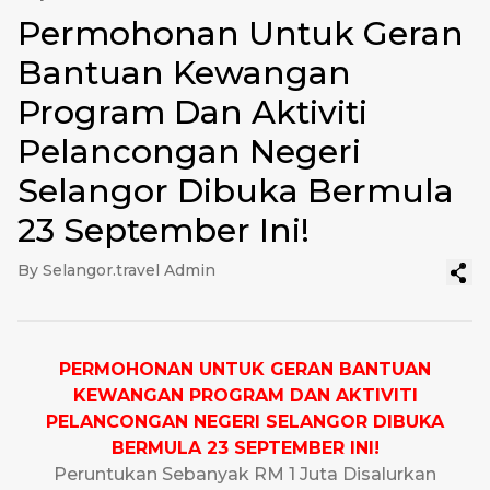
Permohonan Untuk Geran
Bantuan Kewangan
Program Dan Aktiviti
Pelancongan Negeri
Selangor Dibuka Bermula
23 September Ini!
By Selangor.travel Admin
PERMOHONAN UNTUK GERAN BANTUAN
KEWANGAN PROGRAM DAN AKTIVITI
PELANCONGAN NEGERI SELANGOR DIBUKA
BERMULA 23 SEPTEMBER INI!
Peruntukan Sebanyak RM 1 Juta Disalurkan