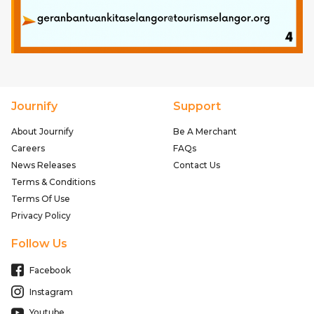
Journify
Support
About Journify
Be A Merchant
Careers
FAQs
News Releases
Contact Us
Terms & Conditions
Terms Of Use
Privacy Policy
Follow Us
Facebook
Instagram
Youtube