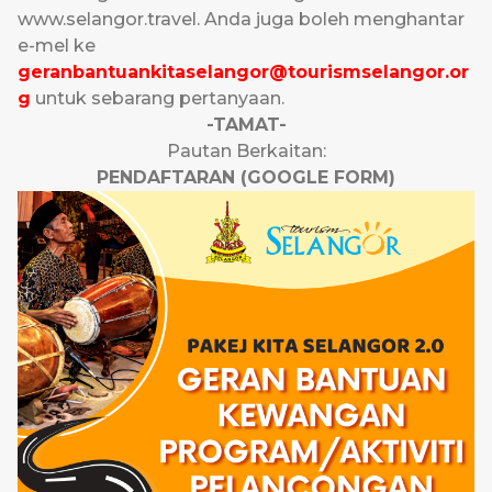
www.selangor.travel
. Anda juga boleh menghantar
e-mel ke
geranbantuankitaselangor@tourismselangor.or
g
untuk sebarang pertanyaan.
-TAMAT-
Pautan Berkaitan:
PENDAFTARAN (GOOGLE FORM)